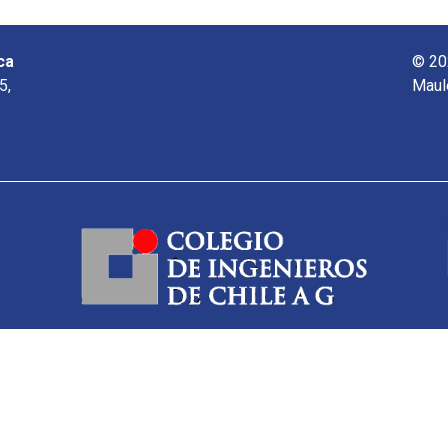
ca
© 20
5,
Maul