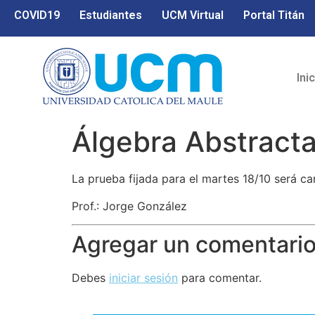
COVID19
Estudiantes
UCM Virtual
Portal Titán
Ini
Álgebra Abstract
La prueba fijada para el martes 18/10 será c
Prof.: Jorge González
Agregar un comentari
Debes
iniciar sesión
para comentar.