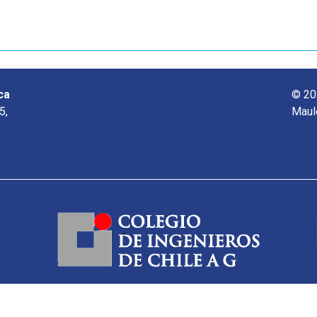
ca
© 20
5,
Maul