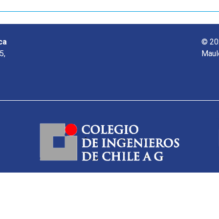
ca
© 20
5,
Maul