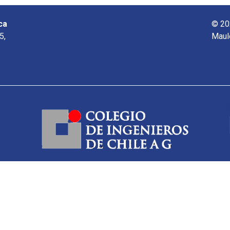
ca
© 20
5,
Maul