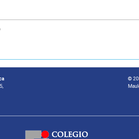
o
ca
© 20
5,
Maul