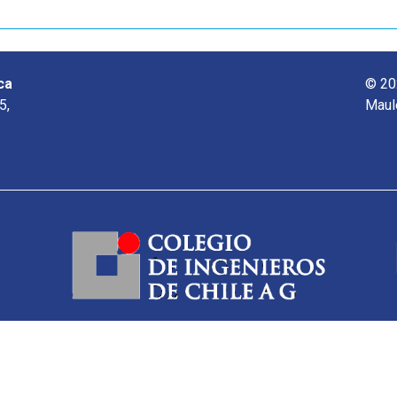
ca
© 20
5,
Maul