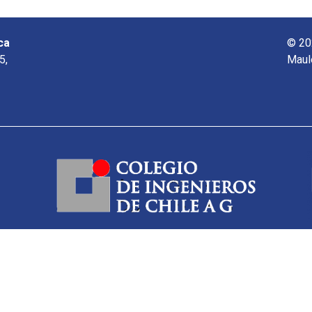
ca
© 20
5,
Maul