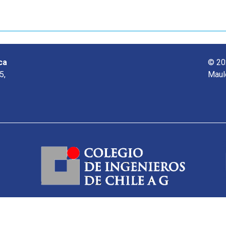
ca
© 20
5,
Maul