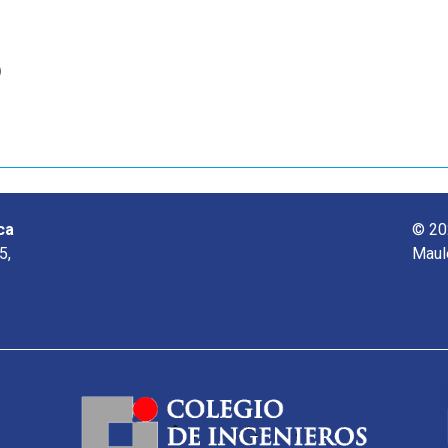
o
ca
© 20
5,
Maul