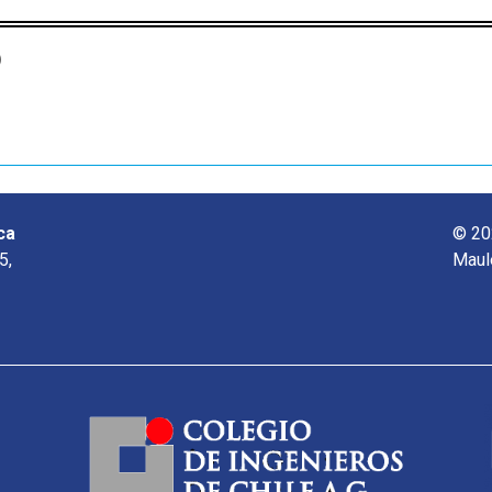
o
ca
© 20
5,
Maul