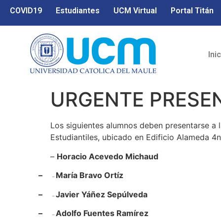
COVID19
Estudiantes
UCM Virtual
Portal Titán
Ini
URGENTE PRESEN
Los siguientes alumnos deben presentarse a 
Estudiantiles, ubicado en Edificio Alameda 4n
–
Horacio Acevedo Michaud
–
María Bravo Ortíz
–
–
Javier Yáñez Sepúlveda
–
–
Adolfo Fuentes Ramírez
–