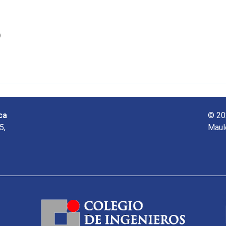
o
ca
© 20
5,
Maul