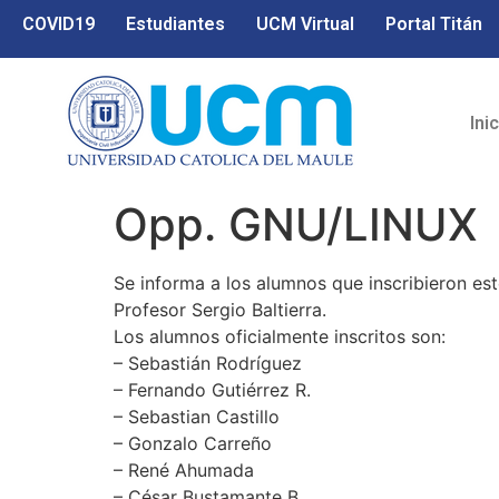
COVID19
Estudiantes
UCM Virtual
Portal Titán
Ini
Opp. GNU/LINUX
Se informa a los alumnos que inscribieron este
Profesor Sergio Baltierra.
Los alumnos oficialmente inscritos son:
– Sebastián Rodríguez
– Fernando Gutiérrez R.
– Sebastian Castillo
– Gonzalo Carreño
– René Ahumada
– César Bustamante B.