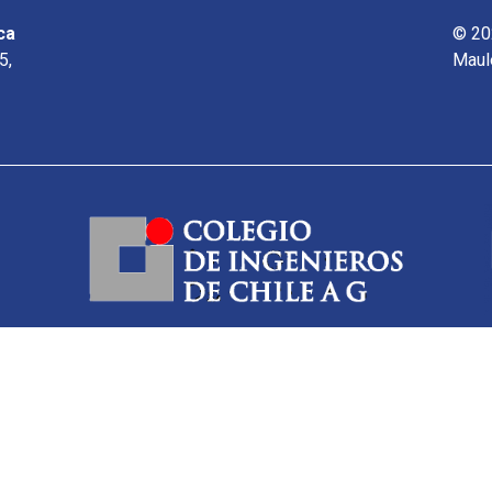
ca
© 20
5,
Maul