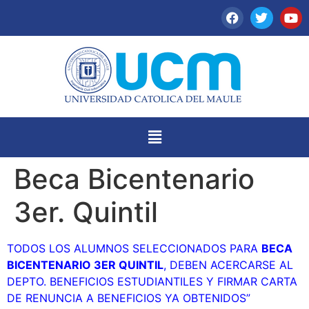
Beca Bicentenario
3er. Quintil
TODOS LOS ALUMNOS SELECCIONADOS PARA
BECA
BICENTENARIO 3ER QUINTIL
, DEBEN ACERCARSE AL
DEPTO. BENEFICIOS ESTUDIANTILES Y FIRMAR CARTA
DE RENUNCIA A BENEFICIOS YA OBTENIDOS”