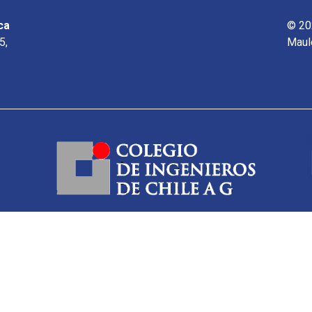
ca
© 20
5,
Maul