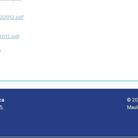
CI22012.pdf
22012.pdf
o
ca
© 20
5,
Maul