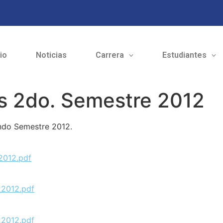
cio
Noticias
Carrera
Estudiantes
es 2do. Semestre 2012
undo Semestre 2012.
22012.pdf
22012.pdf
22012.pdf