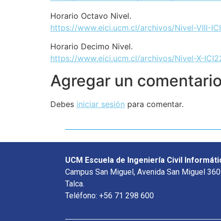
Horario Octavo Nivel.
https://www.eici.ucm.cl/archivos/Nivel-VIII-I
Horario Decimo Nivel.
https://www.eici.ucm.cl/archivos/Nivel-X-ICI
Agregar un comentari
Debes
iniciar sesión
para comentar.
UCM Escuela de Ingeniería Civil Informáti
Campus San Miguel, Avenida San Miguel 360
Talca.
Teléfono: +56 71 298 600