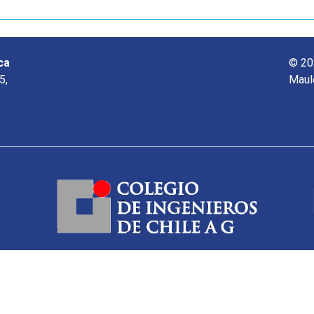
ca
© 20
5,
Maul