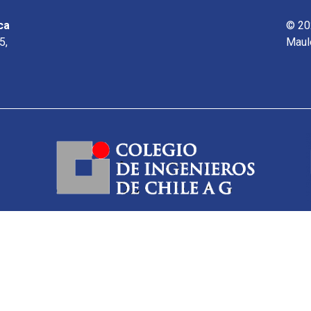
ca
© 20
5,
Maul