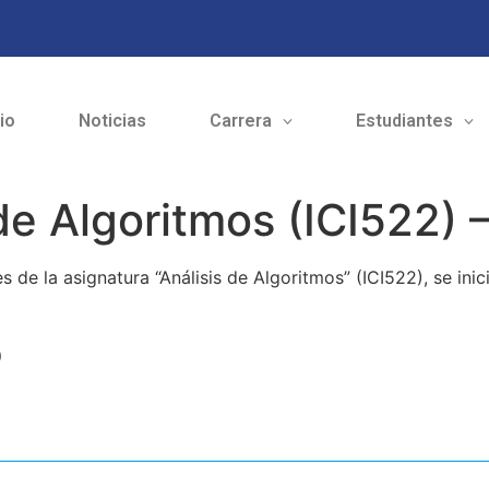
cio
Noticias
Carrera
Estudiantes
 de Algoritmos (ICI522)
 de la asignatura “Análisis de Algoritmos” (ICI522), se inic
o