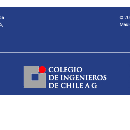
ca
© 20
5,
Maul