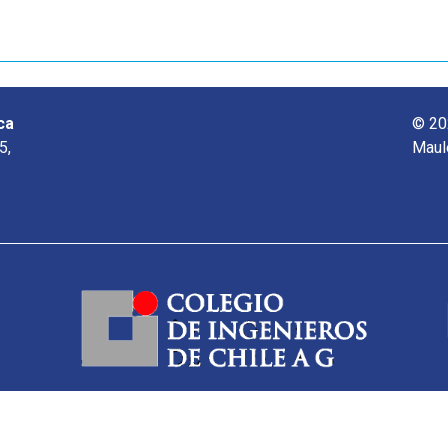
ca
© 20
5,
Maul