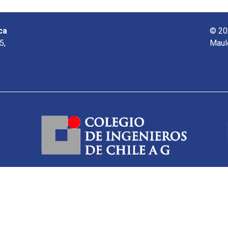
ca
© 20
5,
Maul