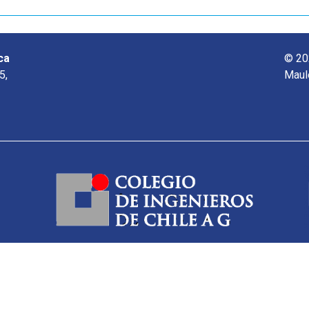
ca
© 20
5,
Maul