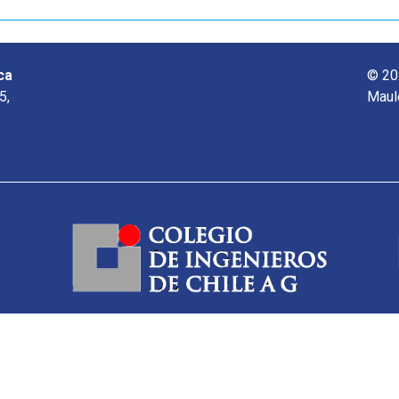
ca
© 20
5,
Maul