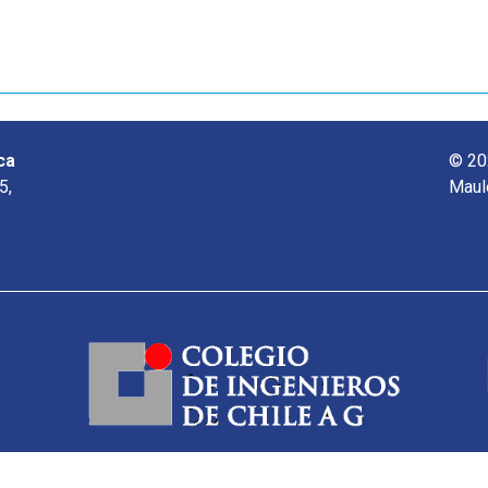
ca
© 20
5,
Maul