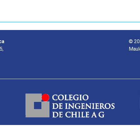
ca
© 20
5,
Maul