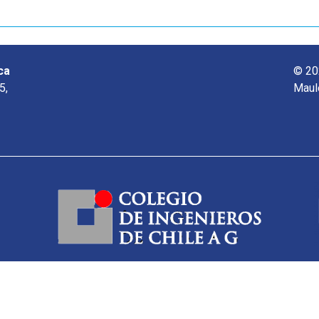
ca
© 20
5,
Maul