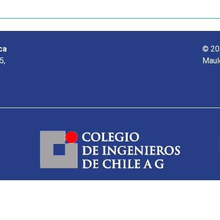
ca
© 20
5,
Maul