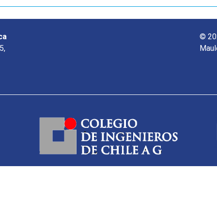
ca
© 20
5,
Maul