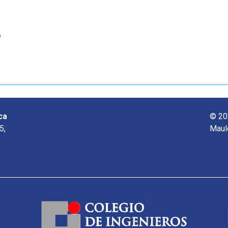
o
ca
© 20
5,
Maul