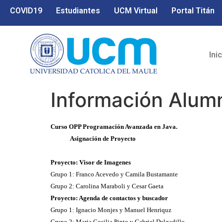
COVID19
Estudiantes
UCM Virtual
Portal Titán
Ini
Información Alum
Curso OPP Programación Avanzada en Java.
Asignación de Proyecto
Proyecto: Visor de Imagenes
Grupo 1: Franco Acevedo y Camila Bustamante
Grupo 2: Carolina Maraboli y Cesar Gaeta
Proyecto: Agenda de contactos y buscador
Grupo 1: Ignacio Monjes y Manuel Henriquz
Grupo 2: Maria Cecilia Pinto y Gabriel Delgadillo