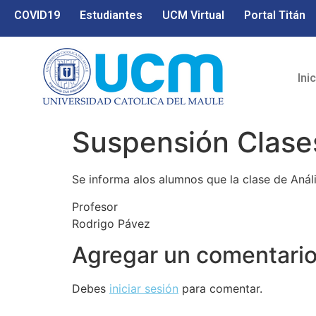
COVID19
Estudiantes
UCM Virtual
Portal Titán
Ini
Suspensión Clases
Se informa alos alumnos que la clase de Anál
Profesor
Rodrigo Pávez
Agregar un comentari
Debes
iniciar sesión
para comentar.