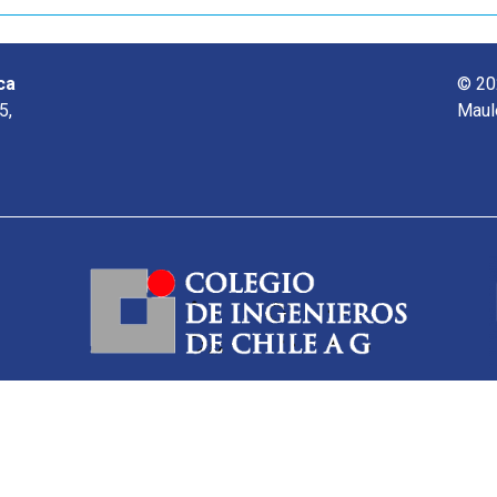
ca
© 20
5,
Maul