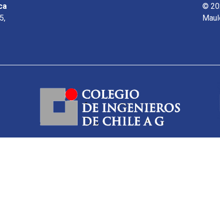
ca
© 20
5,
Maul