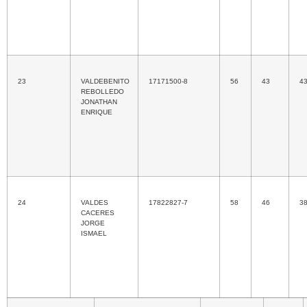
23
VALDEBENITO
17171500-8
56
43
4
REBOLLEDO
JONATHAN
ENRIQUE
24
VALDES
17822827-7
58
46
3
CACERES
JORGE
ISMAEL