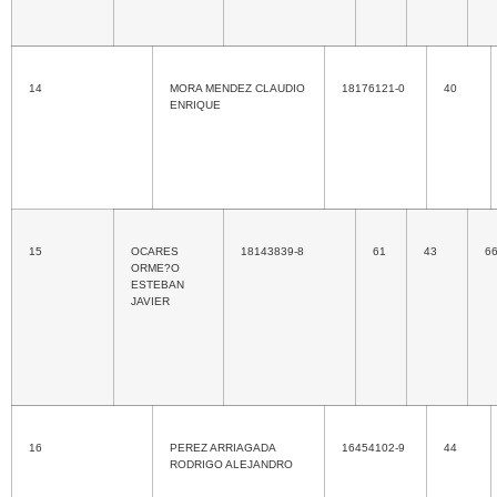
14
MORA MENDEZ CLAUDIO
18176121-0
40
ENRIQUE
15
OCARES
18143839-8
61
43
6
ORME?O
ESTEBAN
JAVIER
16
PEREZ ARRIAGADA
16454102-9
44
RODRIGO ALEJANDRO