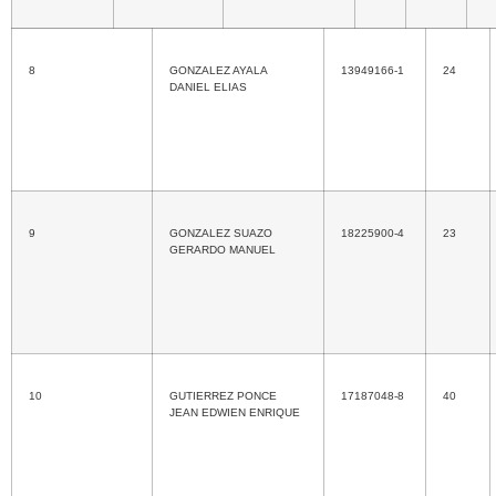
8
GONZALEZ AYALA
13949166-1
24
DANIEL ELIAS
9
GONZALEZ SUAZO
18225900-4
23
GERARDO MANUEL
10
GUTIERREZ PONCE
17187048-8
40
JEAN EDWIEN ENRIQUE