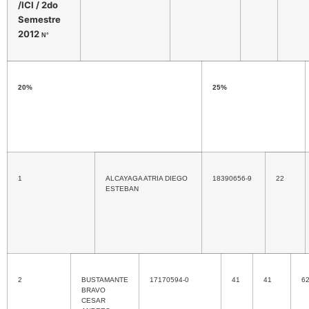
/ICI / 2do
Semestre
2012
N°
20%
25%
1
ALCAYAGA ATRIA DIEGO
18390656-9
22
ESTEBAN
2
BUSTAMANTE
17170594-0
41
41
6
BRAVO
CESAR