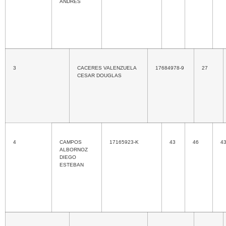
ANDRES
3
CACERES VALENZUELA
17684978-9
27
CESAR DOUGLAS
4
CAMPOS
17165923-K
43
46
4
ALBORNOZ
DIEGO
ESTEBAN