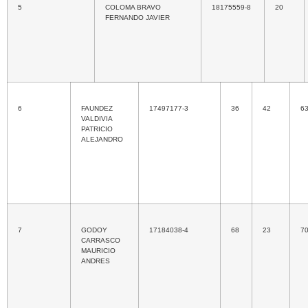
5
COLOMA BRAVO
18175559-8
20
FERNANDO JAVIER
6
FAUNDEZ
17497177-3
36
42
6
VALDIVIA
PATRICIO
ALEJANDRO
7
GODOY
17184038-4
68
23
7
CARRASCO
MAURICIO
ANDRES