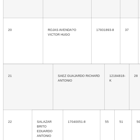
20
ROJAS AVENDA?O
17931893-8
37
VICTOR HUGO
21
SAEZ GUAJARDO RICHARD
12184818-
28
ANTONIO
K
22
SALAZAR
17040051-8
55
51
5
BRITO
EDUARDO
ANTONIO