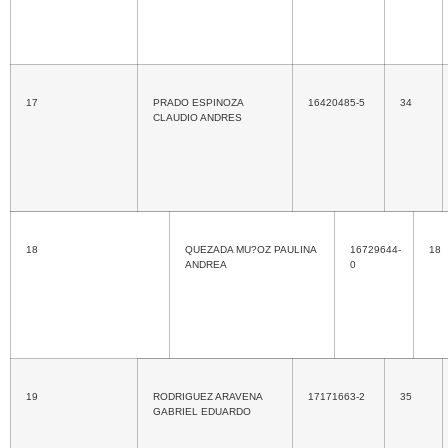
17
PRADO ESPINOZA
16420485-5
34
CLAUDIO ANDRES
18
QUEZADA MU?OZ PAULINA
16729644-
18
ANDREA
0
19
RODRIGUEZ ARAVENA
17171663-2
35
GABRIEL EDUARDO