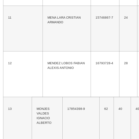
11
MENA LARA CRISTIAN
15746867-7
24
ARMANDO
12
MENDEZ LOBOS FABIAN
16793728-4
28
ALEXIS ANTONIO
13
MONJES
17854398-9
62
40
4
VALDES
IGNACIO
ALBERTO