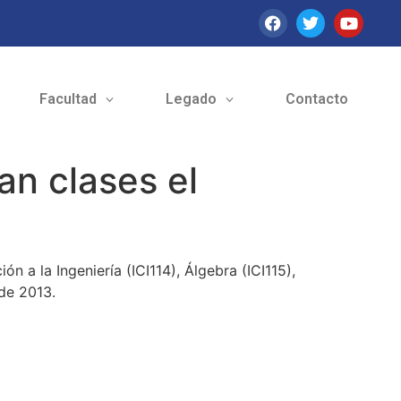
Facultad
Legado
Contacto
ian clases el
 a la Ingeniería (ICI114), Álgebra (ICI115),
 de 2013.