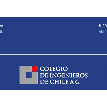
ca
© 20
5,
Maul