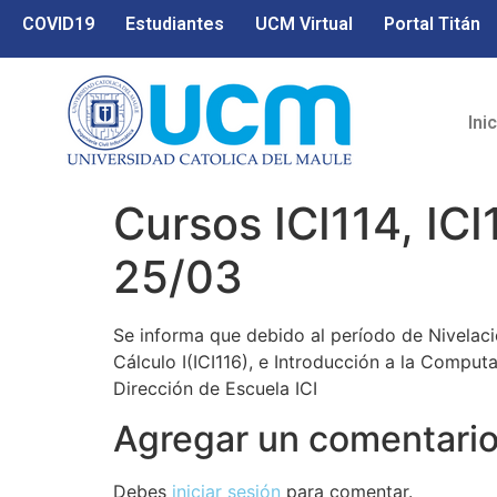
COVID19
Estudiantes
UCM Virtual
Portal Titán
Ini
Cursos ICI114, ICI1
25/03
Se informa que debido al período de Nivelació
Cálculo I(ICI116), e Introducción a la Computa
Dirección de Escuela ICI
Agregar un comentari
Debes
iniciar sesión
para comentar.