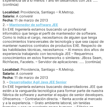
Experiencia de a lo menos 1 año en desarrollos con JEE …..
(continúa)
Localidad:
Providencia, Santiago – R.Metrop.
Salario:
A convenir
Fecha:
11 de marzo de 2013
2. –
Mantenedor de software JEE
En EXE Ingeniería estamos buscando un profesional
informático que tenga el perfil de mantenedor de software.
Como lo indica el cargo, necesitamos de alguien que tenga
conocimientos transversales de tecnología y que sea capaz de
mantener nuestros contratos de productos EXE. Respecto de
las habilidades técnicas, necesitamos: – Al menos dos años de
experiencia trabajando con tecnología JEE – Requerimos
conocimientos en estos frameworks o similares: JBoss Seam,
Richfaces, Facelets. – Servidor de aplicaciones: ….. (continúa)
Localidad:
Providencia, Santiago – R.Metrop.
Salario:
A convenir
Fecha:
11 de marzo de 2013
3. –
Desarrollador Agil Java JEE Senior
En EXE Ingeniería estamos buscando desarrolladores JEE que
estén a la vanguardia tecnológica para formar parte de nuestra
fábrica de software y aumentar el equipo de senior developers.
Ofrecemos: – Contratación directa. – Renta acorde al mercado
y a la experiencia. – Grato ambiente laboral, sin tenidas
formales y con un excelente grupo humano. – Fábrica en