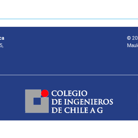
ca
© 20
5,
Maul