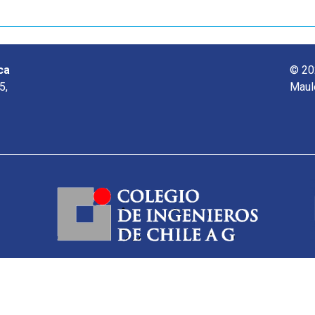
ca
© 20
5,
Maul