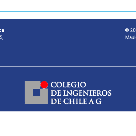
ca
© 20
5,
Maul