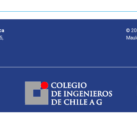
ca
© 20
5,
Maul