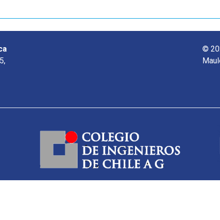
ca
© 20
5,
Maul