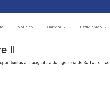
cio
Noticias
Carrera
Estudiantes
e II
spondientes a la asignatura de Ingeniería de Software II c
o