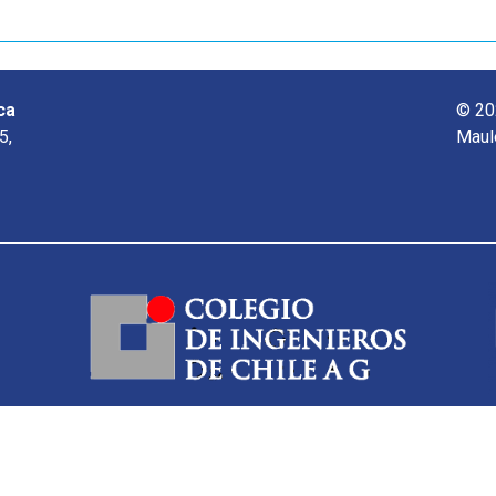
ca
© 20
5,
Maul