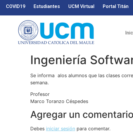
COVID19
Estudiantes
UCM Virtual
Portal Titán
Ini
Ingeniería Softwar
Se informa alos alumnos que las clases corre
semana.
Profesor
Marco Toranzo Céspedes
Agregar un comentari
Debes
iniciar sesión
para comentar.