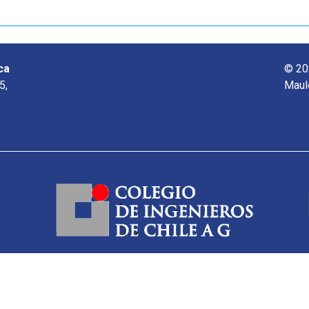
ca
© 20
5,
Maul