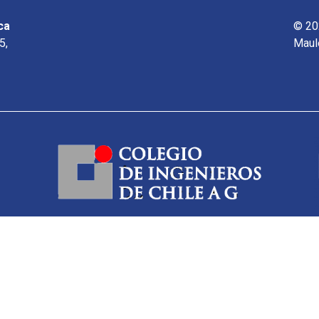
ca
© 20
5,
Maul