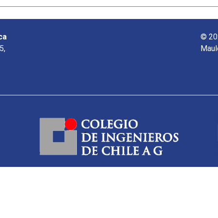
ca
© 20
5,
Maul