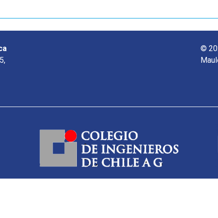
ca
© 20
5,
Maul