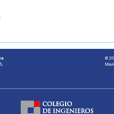
o
ca
© 20
5,
Maul