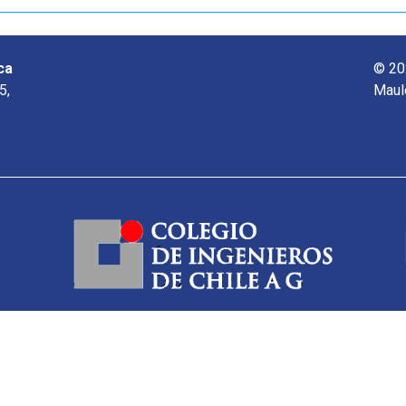
ca
© 20
5,
Maul