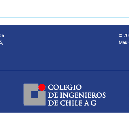
ca
© 20
5,
Maul