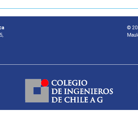
ca
© 20
5,
Maul