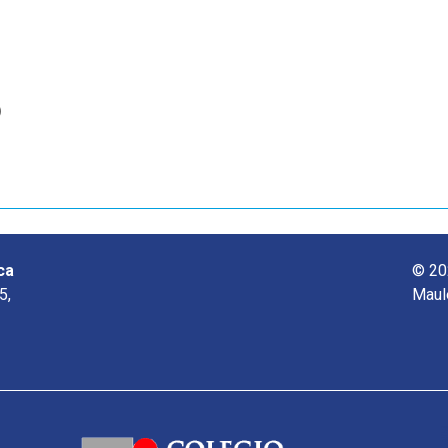
o
ca
© 20
5,
Maul